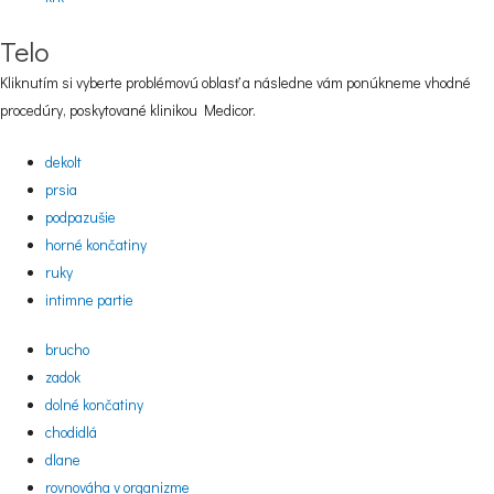
Telo
Kliknutím si vyberte problémovú oblasť a následne vám ponúkneme vhodné
procedúry, poskytované klinikou Medicor.
dekolt
prsia
podpazušie
horné končatiny
ruky
intimne partie
brucho
zadok
dolné končatiny
chodidlá
dlane
rovnováha v organizme