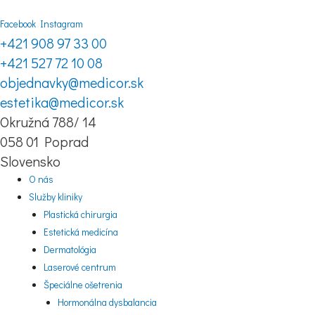
Facebook
Instagram
+421 908 97 33 00
+421 527 72 10 08
objednavky@medicor.sk
estetika@medicor.sk
Okružná 788/ 14
058 01 Poprad
Slovensko
O nás
Služby kliniky
Plastická chirurgia
Estetická medicína
Dermatológia
Laserové centrum
Špeciálne ošetrenia
Hormonálna dysbalancia