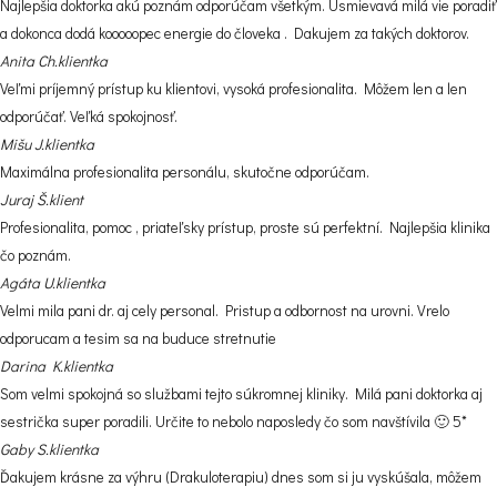
Najlepšia doktorka akú poznám odporúčam všetkým. Usmievavá milá vie poradiť
a dokonca dodá kooooopec energie do človeka . Dakujem za takých doktorov.
Anita Ch.
klientka
Veľmi príjemný prístup ku klientovi, vysoká profesionalita. Môžem len a len
odporúčať. Veľká spokojnosť.
Mišu J.
klientka
Maximálna profesionalita personálu, skutočne odporúčam.
Juraj Š.
klient
Profesionalita, pomoc , priateľsky prístup, proste sú perfektní. Najlepšia klinika
čo poznám.
Agáta U.
klientka
Velmi mila pani dr. aj cely personal. Pristup a odbornost na urovni. Vrelo
odporucam a tesim sa na buduce stretnutie
Darina K.
klientka
Som velmi spokojná so službami tejto súkromnej kliniky. Milá pani doktorka aj
sestrička super poradili. Určite to nebolo naposledy čo som navštívila 🙂 5*
Gaby S.
klientka
Ďakujem krásne za výhru (Drakuloterapiu) dnes som si ju vyskúšala, môžem